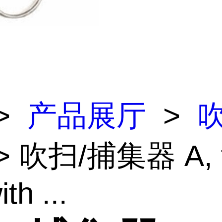
>
产品展厅
>
吹
> 吹扫/捕集器 A, f
th ...