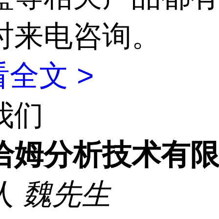
时来电咨询。
全文 >
我们
洽姆分析技术有
人
魏先生