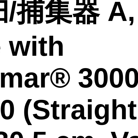
/捕集器 A, 
 with
mar® 3000
0 (Straight