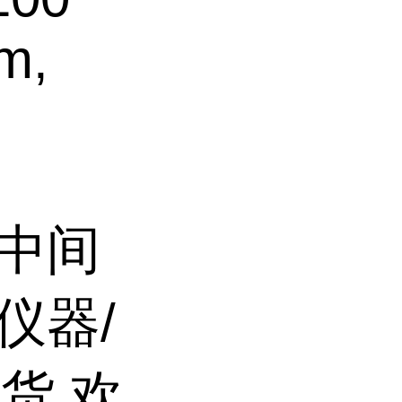
cm,
/中间
仪器/
货,欢