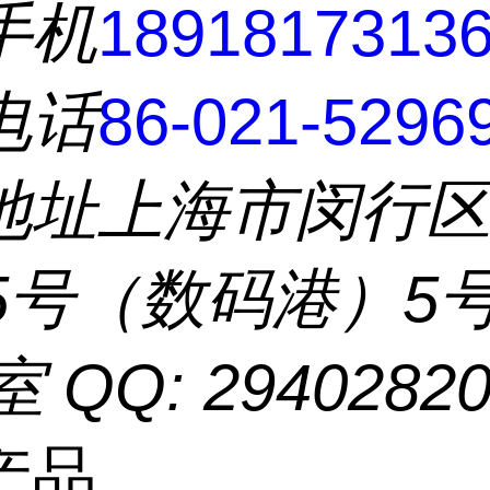
手机
1891817313
电话
86-021-5296
地址
上海市闵行
55号（数码港）5
室 QQ: 2940282
产品