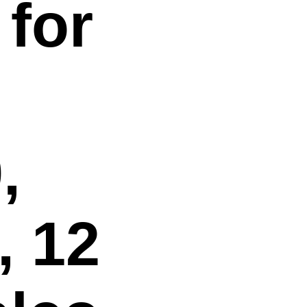
for
,
, 12