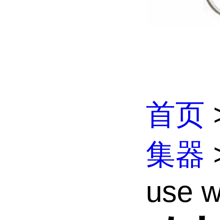
首页
集器
use wi