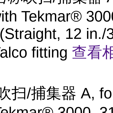
ith Tekmar® 300
(Straight, 12 in./
alco fitting
查看
吹扫/捕集器 A, for
Tekmar® 3000, 3