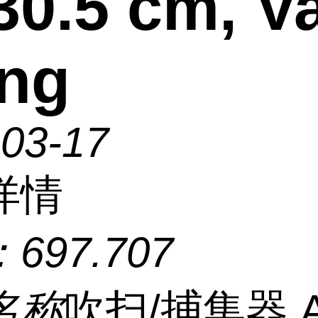
/30.5 cm, V
ing
-03-17
详情
：
697.707
名称
吹扫/捕集器 A,