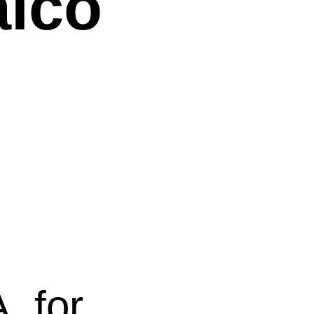
alco
 for