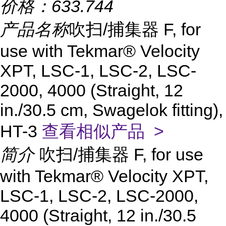
价格：
633.744
产品名称
吹扫/捕集器 F, for
use with Tekmar® Velocity
XPT, LSC-1, LSC-2, LSC-
2000, 4000 (Straight, 12
in./30.5 cm, Swagelok fitting),
HT-3
查看相似产品 >
简介
吹扫/捕集器 F, for use
with Tekmar® Velocity XPT,
LSC-1, LSC-2, LSC-2000,
4000 (Straight, 12 in./30.5