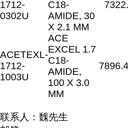
1712-
C18-
7322
0302U
AMIDE, 30
X 2.1 MM
ACE
EXCEL 1.7
ACETEXL-
C18-
1712-
7896.
AMIDE,
1003U
100 X 3.0
MM
联系人：魏先生