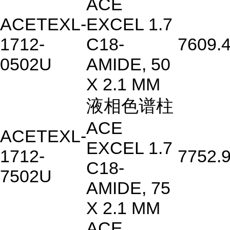
ACE
ACETEXL-
EXCEL 1.7
1712-
C18-
7609.
0502U
AMIDE, 50
X 2.1 MM
液相色谱柱
ACE
ACETEXL-
EXCEL 1.7
1712-
7752.
C18-
7502U
AMIDE, 75
X 2.1 MM
ACE