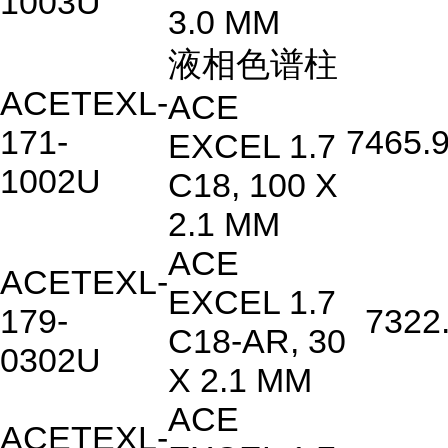
1003U
3.0 MM
液相色谱柱
ACETEXL-
ACE
171-
7465.
EXCEL 1.7
1002U
C18, 100 X
2.1 MM
ACE
ACETEXL-
EXCEL 1.7
179-
7322
C18-AR, 30
0302U
X 2.1 MM
ACE
ACETEXL-