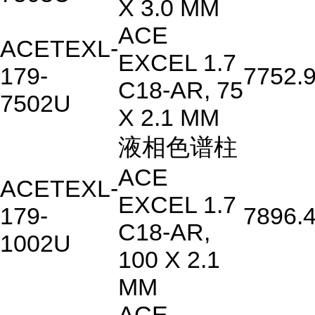
X 3.0 MM
ACE
ACETEXL-
EXCEL 1.7
179-
7752.
C18-AR, 75
7502U
X 2.1 MM
液相色谱柱
ACE
ACETEXL-
EXCEL 1.7
179-
7896.
C18-AR,
1002U
100 X 2.1
MM
ACE