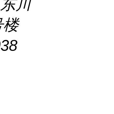
区东川
号楼
038