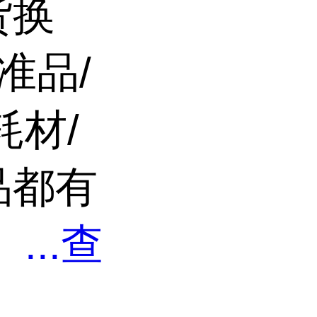
货换
准品/
耗材/
品都有
。
...
查