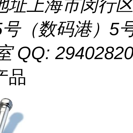
地址
上海市闵行
55号（数码港）5
室 QQ: 2940282
产品