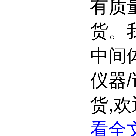
有质
货。我
中间
仪器
货,
看全文