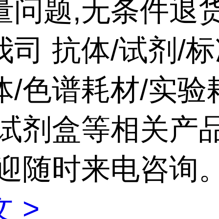
量问题,无条件退
司 抗体/试剂/标
体/色谱耗材/实验
/试剂盒等相关产
欢迎随时来电咨询
 >