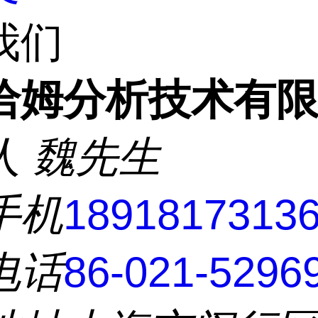
我们
洽姆分析技术有
人
魏先生
手机
1891817313
电话
86-021-5296