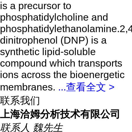
is a precursor to
phosphatidylcholine and
phosphatidylethanolamine.2,4
dinitrophenol (DNP) is a
synthetic lipid-soluble
compound which transports
ions across the bioenergetic
membranes.
...
查看全文 >
联系我们
上海洽姆分析技术有限公司
联系人
魏先生