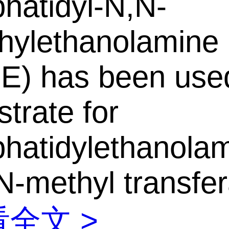
hatidyl-N,N-
hylethanolamine
E) has been use
strate for
hatidylethanola
N-methyl transfe
全文 >