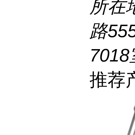
所在
路5
7018
推荐