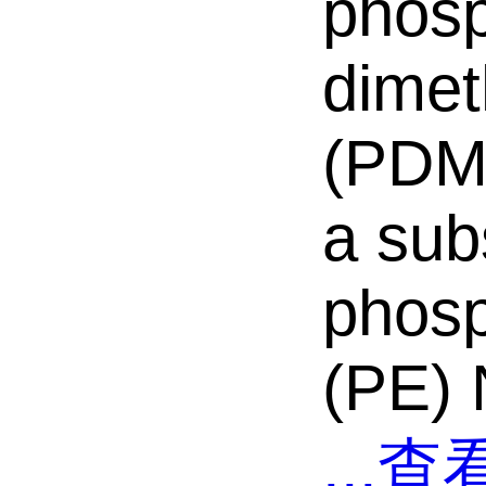
phosp
dimet
(PDM
a sub
phosp
(PE) 
...
查看