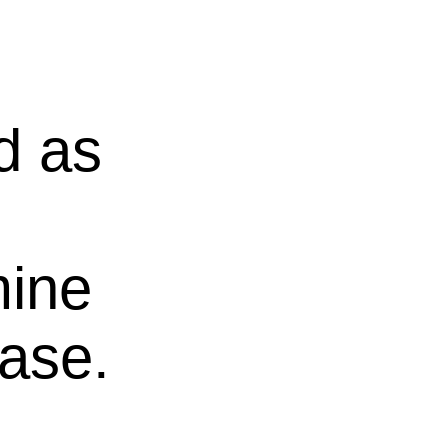
d as
mine
rase.