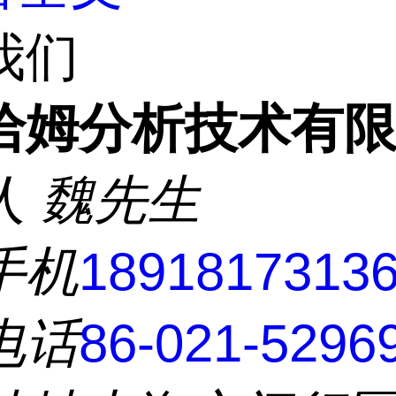
我们
洽姆分析技术有
人
魏先生
手机
1891817313
电话
86-021-5296