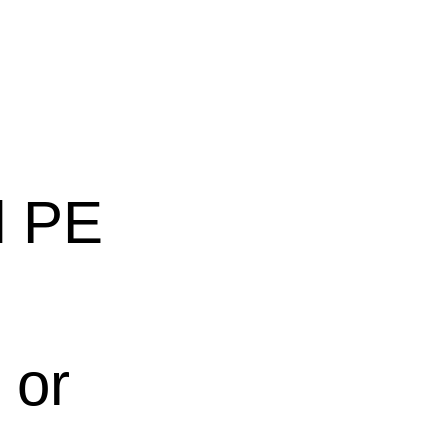
l PE
 or