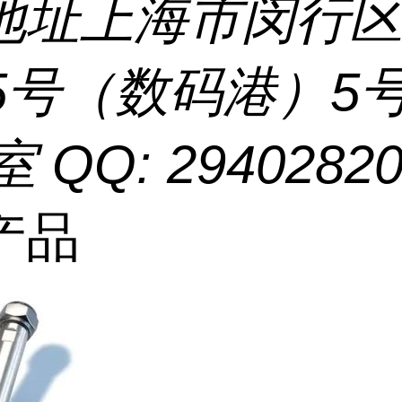
地址
上海市闵行
55号（数码港）5
室 QQ: 2940282
产品