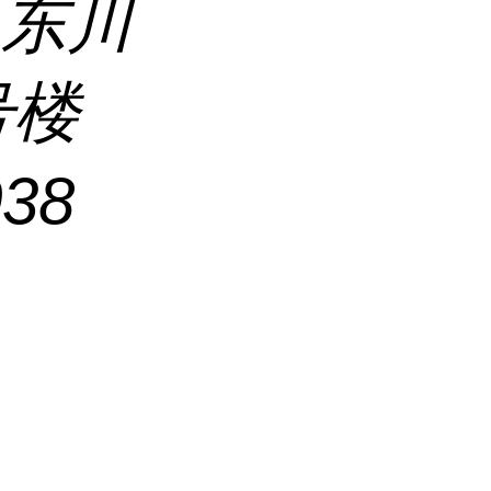
区东川
号楼
038