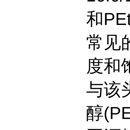
和PEt
常见
度和
与该
醇(P