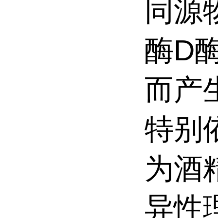
同源
酶D
而产
特别依
为酒
异性