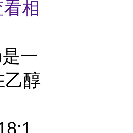
查看相
)是一
在乙醇
18:1