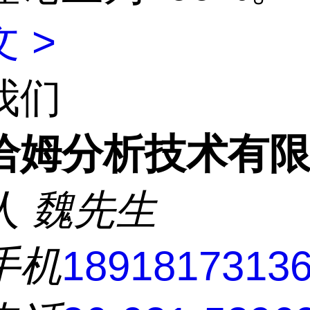
 >
我们
洽姆分析技术有
人
魏先生
手机
1891817313