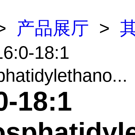
>
产品展厅
>
6:0-18:1
hatidylethano...
0-18:1
sphatidyl