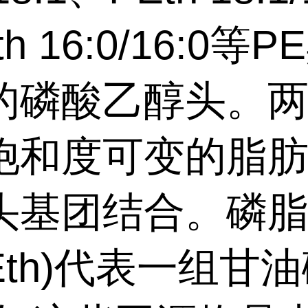
h 16:0/16:0等
的磷酸乙醇头。
饱和度可变的脂
头基团结合。磷
Eth)代表一组甘