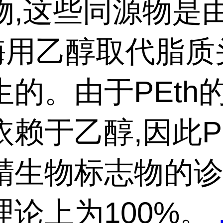
物,这些同源物是
酶用乙醇取代脂质
生的。由于PEth
赖于乙醇,因此PE
精生物标志物的
理论上为100%。