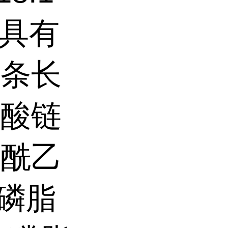
PE具有
两条长
肪酸链
脂酰乙
油磷脂