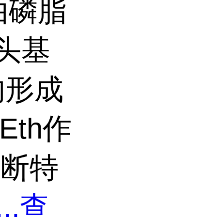
由磷脂
头基
的形成
th作
诊断特
...
查