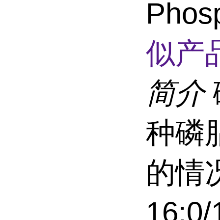
Phosp
似产品
简介
种磷
的情况
16:0/