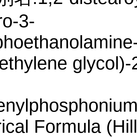
ro-3-
phoethanolamine
yethylene glycol)-
henylphosphoniu
ical Formula (Hil