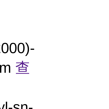
000)-
ium
查
l-sn-