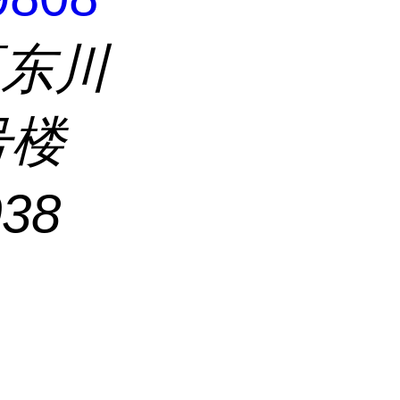
区东川
号楼
038