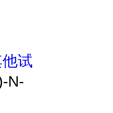
其他试
-N-