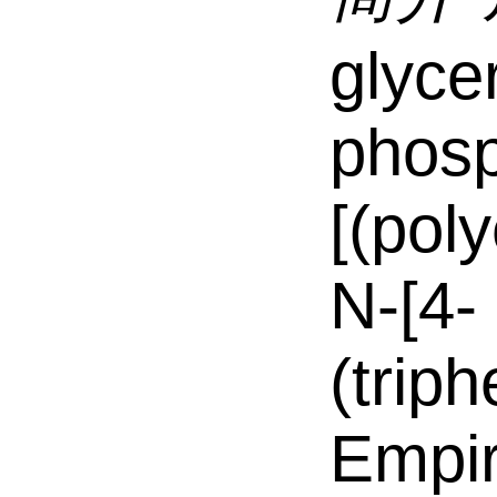
glyce
phos
[(pol
N-[4-
(trip
Empir