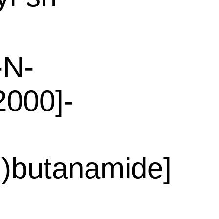
-N-
2000]-
m)butanamide]
l