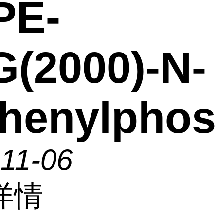
PE-
(2000)-N-
phenylpho
11-06
详情