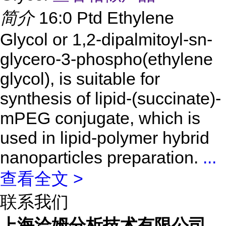
简介
16:0 Ptd Ethylene
Glycol or 1,2-dipalmitoyl-sn-
glycero-3-phospho(ethylene
glycol), is suitable for
synthesis of lipid-(succinate)-
mPEG conjugate, which is
used in lipid-polymer hybrid
nanoparticles preparation.
...
查看全文 >
联系我们
上海洽姆分析技术有限公司