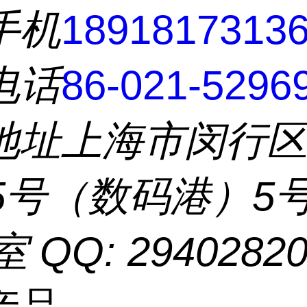
手机
1891817313
电话
86-021-5296
地址
上海市闵行
55号（数码港）5
室 QQ: 2940282