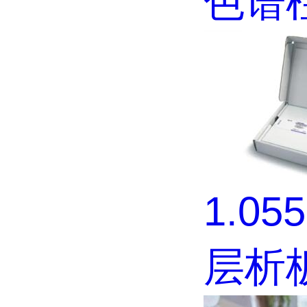
色谱
1.05
层析