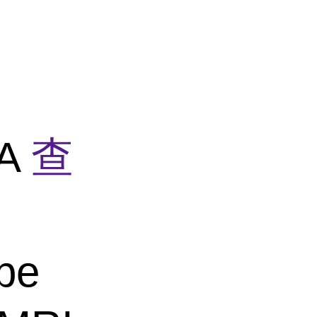
PA
查
 be