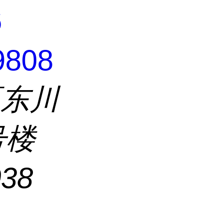
6
9808
区东川
号楼
038