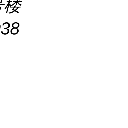
号楼
038