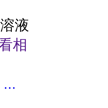
准溶液
看相
L
...