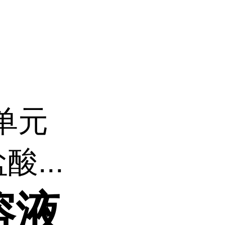
单元
...
溶液