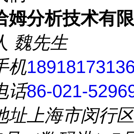
洽姆分析技术有
人
魏先生
手机
1891817313
电话
86-021-5296
地址
上海市闵行