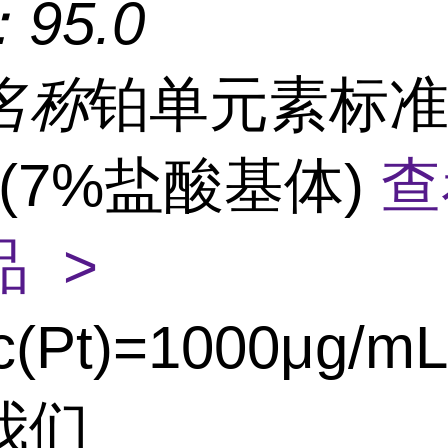
：
95.0
名称
铂单元素标
L(7%盐酸基体)
查
 >
c(Pt)=1000μg/m
我们