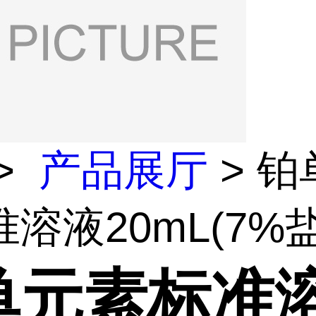
>
产品展厅
> 铂
溶液20mL(7%盐酸
单元素标准