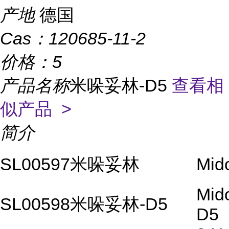
产地
德国
Cas：
120685-11-2
价格：
5
产品名称
米哚妥林-D5
查看相
似产品 >
简介
SL00597
米哚妥林
Mido
Mido
SL00598
米哚妥林-D5
D5