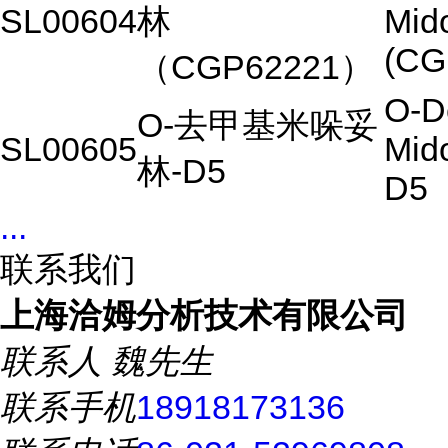
SL00604
林
Mido
(CG
（
CGP62221
）
O-D
O-
去甲基米哚妥
SL00605
Mido
林
-D5
D5
...
联系我们
上海洽姆分析技术有限公司
联系人
魏先生
联系手机
18918173136