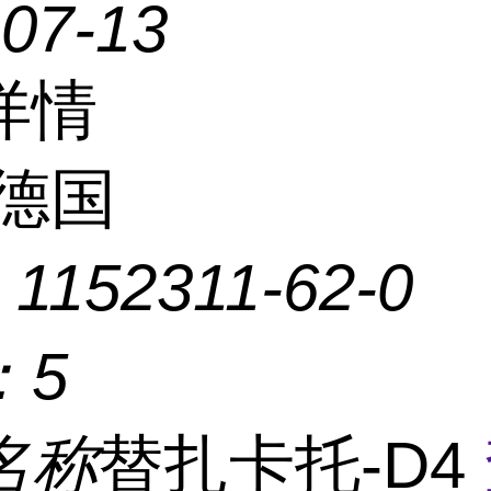
-07-13
详情
德国
：
1152311-62-0
：
5
名称
替扎卡托-D4