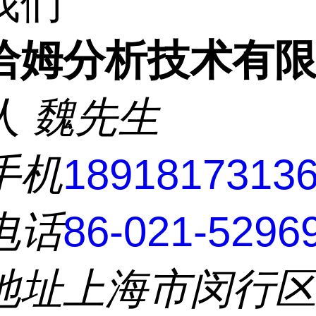
我们
洽姆分析技术有
人
魏先生
手机
1891817313
电话
86-021-5296
地址
上海市闵行