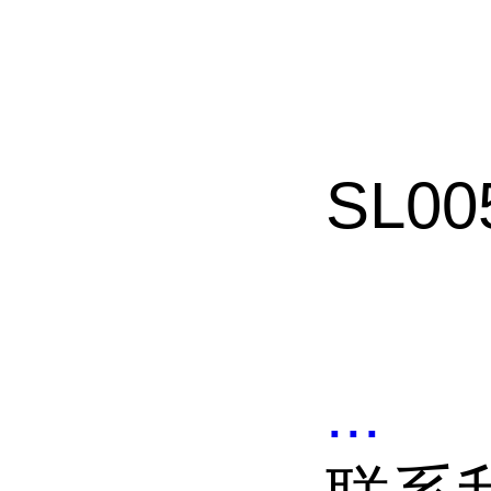
SL00
...