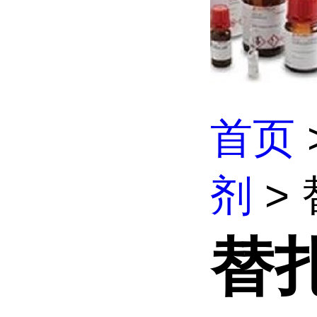
首页
剂
> 
替扎