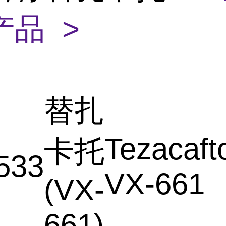
产品 >
替扎
Tezacafto
卡托
533
VX-661
(VX-
661)