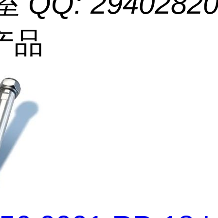
室 QQ: 2940282
产品