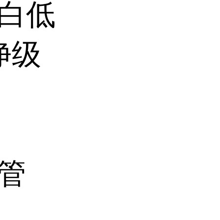
 蛋白低
洁净级
附管