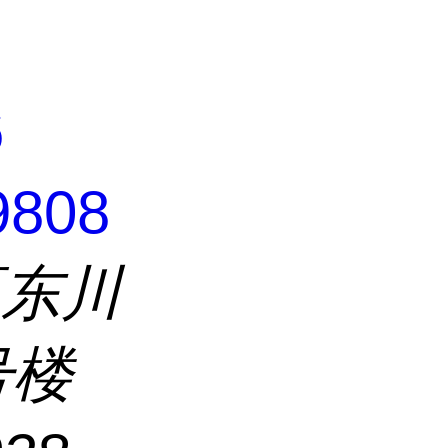
6
9808
区东川
号楼