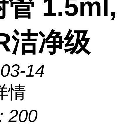
管 1.5ml,
CR洁净级
-03-14
详情
：
200