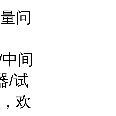
质量问
。
/中间
器/试
货，欢