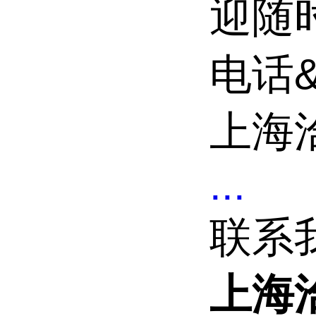
迎随
电话&
上海
...
联系
上海