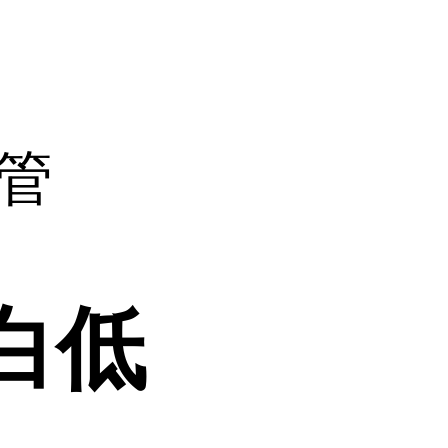
附管
蛋白低