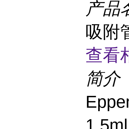
产品
吸附管
查看
简介
Epp
1.5m