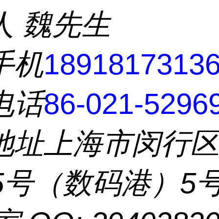
人
魏先生
手机
1891817313
电话
86-021-5296
地址
上海市闵行
55号（数码港）5