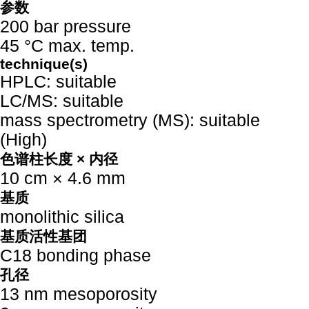
参数
200 bar pressure
45 °C max. temp.
technique(s)
HPLC: suitable
LC/MS: suitable
mass spectrometry (MS): suitable
(High)
色谱柱长度 × 内径
10 cm × 4.6 mm
基质
monolithic silica
基质活性基团
C18 bonding phase
孔径
13 nm mesoporosity