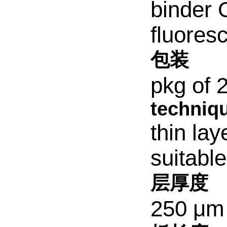
binder 
fluoresc
包装
pkg of 
techniqu
thin la
suitable
层厚度
250 μm