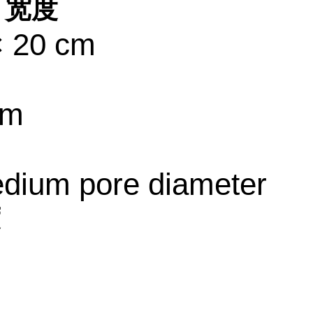
 宽度
× 20 cm
μm
dium pore diameter
度