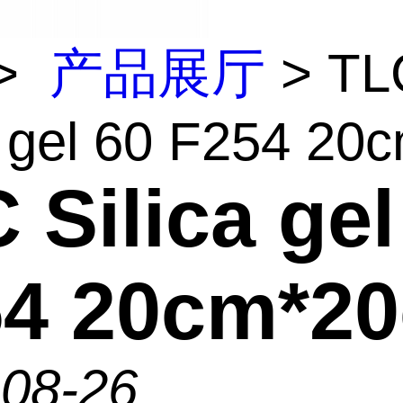
>
产品展厅
> TL
a gel 60 F254 20c
 Silica gel
54 20cm*2
-08-26