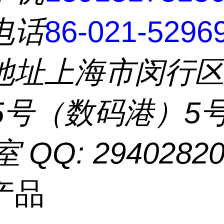
电话
86-021-5296
地址
上海市闵行
55号（数码港）5
室 QQ: 2940282
产品