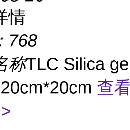
详情
：
768
名称
TLC Silica ge
 20cm*20cm
查
>