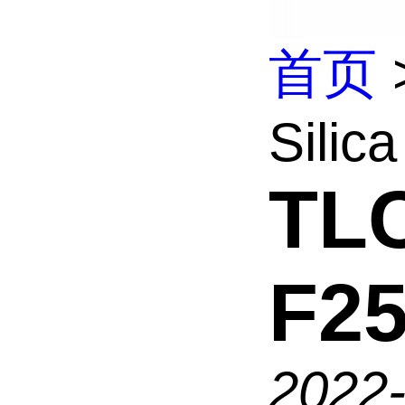
首页
Silic
TLC
F2
2022