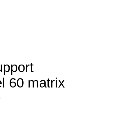
upport
el 60 matrix
平