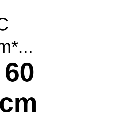
C
m*...
 60
0cm