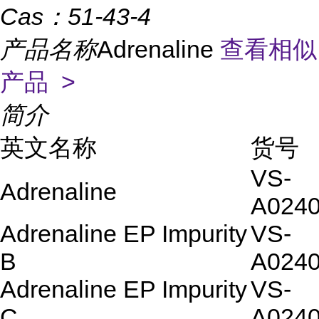
Cas：
51-43-4
产品名称
Adrenaline
查看相似
产品 >
简介
英文名称
货号
VS-
Adrenaline
A024
Adrenaline EP Impurity
VS-
B
A024
Adrenaline EP Impurity
VS-
C
A024