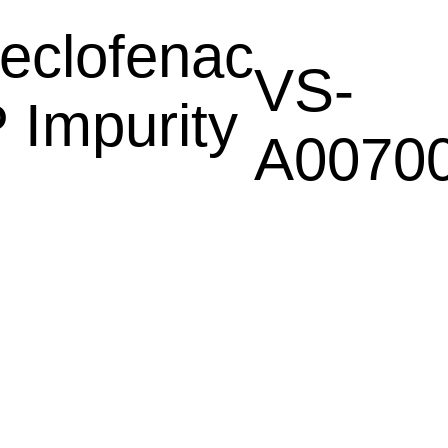
eclofenac
VS-
 Impurity
A0070