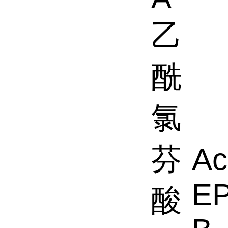
乙
酰
氯
芬
Ac
EP
酸