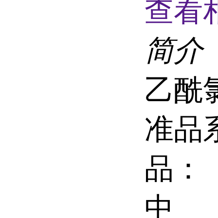
查看
简介
乙酰
准品
品：
中