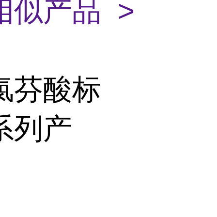
相似产品 >
氯芬酸标
系列产