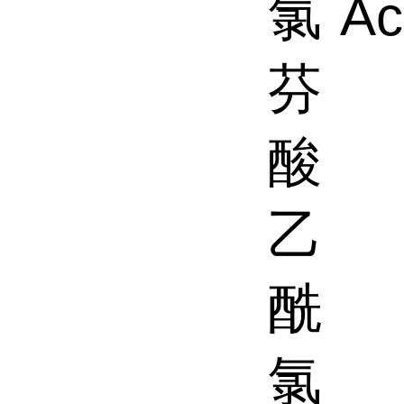
氯
Ac
芬
酸
乙
酰
氯