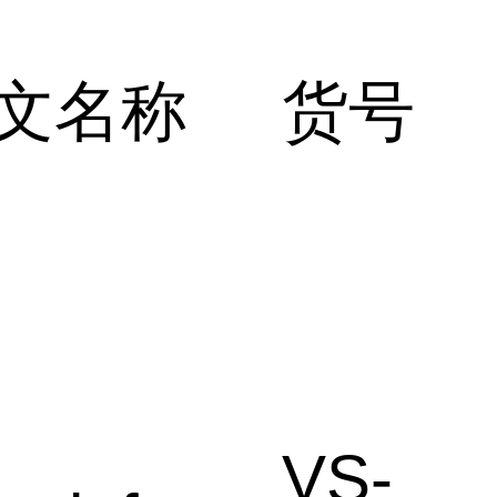
文名称
货号
VS-