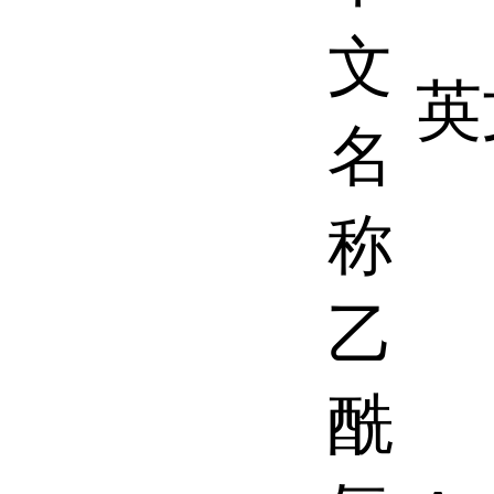
文
英
名
称
乙
酰