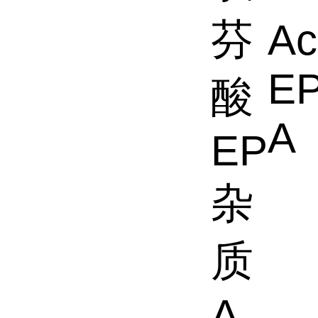
芬
Ac
EP
酸
A
EP
杂
质
A