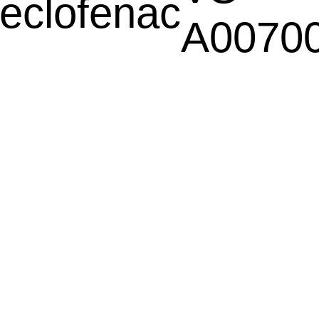
eclofenac
A0070