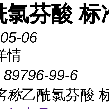
酰氯芬酸 标
-05-06
详情
：
89796-99-6
名称
乙酰氯芬酸 