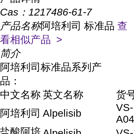
Cas：
1217486-61-7
产品名称
阿培利司 标准品
查
看相似产品 >
简介
阿培利司标准品系列产
品：
中文名称
英文名称
货
VS-
阿培利司
Alpelisib
A04
盐酸阿培
Alpelisib
VS-