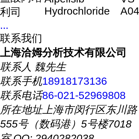
Hydrochloride
A04
利司
...
联系我们
上海洽姆分析技术有限公司
联系人
魏先生
联系手机
18918173136
联系电话
86-021-52969808
所在地址
上海市闵行区东川路
555号（数码港）5号楼7018
室 QQ: 2940282038