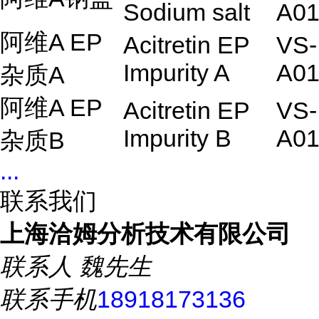
Sodium salt
A01
阿维A EP
Acitretin EP
VS-
Impurity A
A01
杂质
A
阿维A EP
Acitretin EP
VS-
Impurity B
A01
杂质B
...
联系我们
上海洽姆分析技术有限公司
联系人
魏先生
联系手机
18918173136