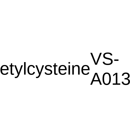
VS-
etylcysteine
A013