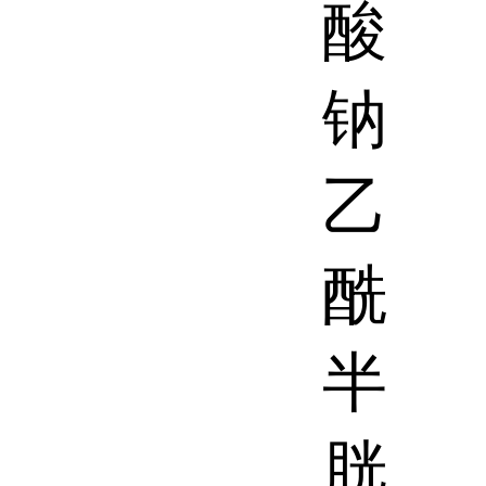
酸
钠
乙
酰
半
胱