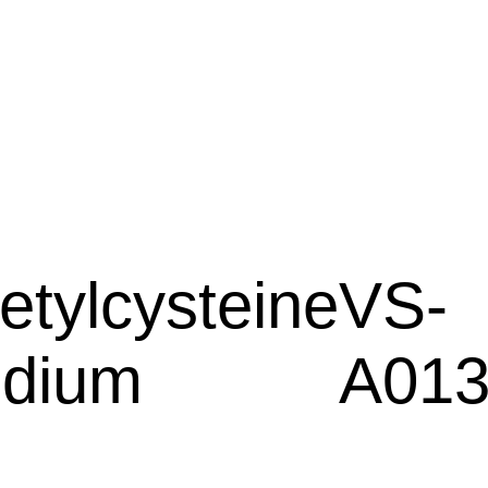
etylcysteine
VS-
dium
A013