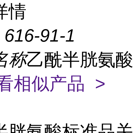
详情
：
616-91-1
名称
乙酰半胱氨
看相似产品 >
半胱氨酸标准品