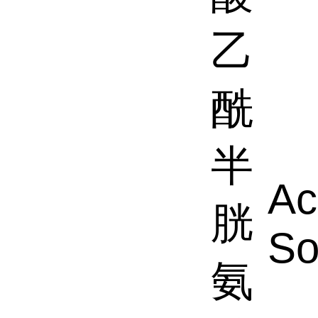
乙
酰
半
Ac
胱
So
氨