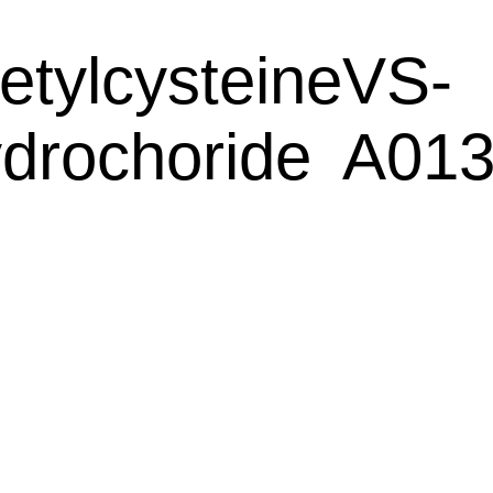
etylcysteine
VS-
drochoride
A013