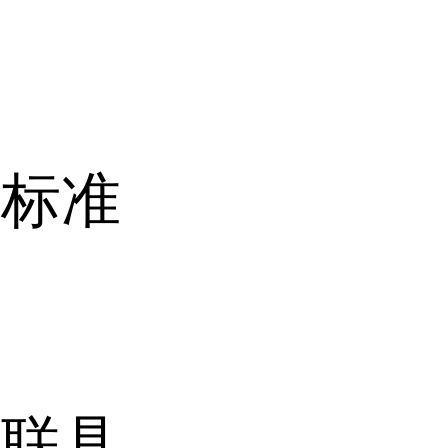
酸标准
关联具