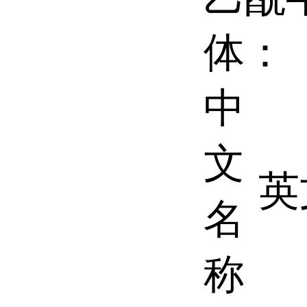
体：
中
文
英
名
称