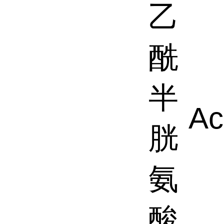
乙
酰
半
Ac
胱
氨
酸