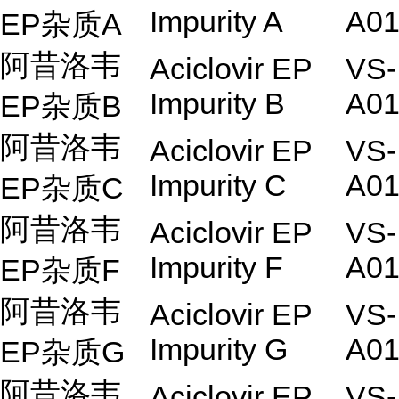
Impurity A
A01
EP杂质A
阿昔洛韦
Aciclovir EP
VS-
Impurity B
A01
EP杂质B
阿昔洛韦
Aciclovir EP
VS-
Impurity C
A01
EP杂质C
阿昔洛韦
Aciclovir EP
VS-
Impurity F
A01
EP杂质F
阿昔洛韦
Aciclovir EP
VS-
Impurity G
A01
EP杂质G
阿昔洛韦
Aciclovir EP
VS-