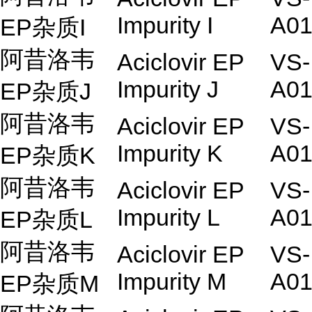
Impurity I
A01
EP杂质I
阿昔洛韦
Aciclovir EP
VS-
Impurity J
A01
EP杂质J
阿昔洛韦
Aciclovir EP
VS-
Impurity K
A01
EP杂质K
阿昔洛韦
Aciclovir EP
VS-
Impurity L
A01
EP杂质
L
阿昔洛韦
Aciclovir EP
VS-
Impurity M
A01
EP杂质M