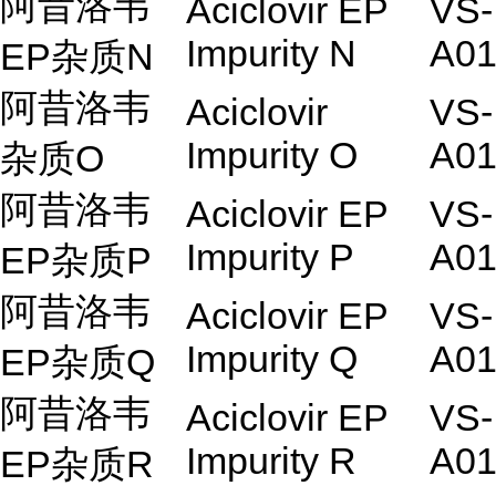
阿昔洛韦
Aciclovir EP
VS-
Impurity N
A01
EP杂质
N
阿昔洛韦
Aciclovir
VS-
Impurity O
A01
杂质O
阿昔洛韦
Aciclovir EP
VS-
Impurity P
A01
EP杂质P
阿昔洛韦
Aciclovir EP
VS-
Impurity Q
A01
EP杂质Q
阿昔洛韦
Aciclovir EP
VS-
Impurity R
A01
EP杂质
R