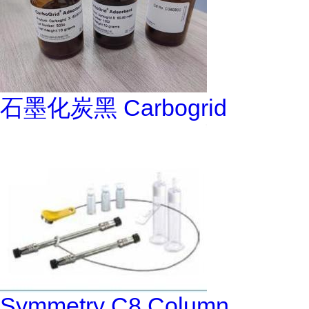
石墨化炭黑 Carbogrid
Symmetry C8 Column