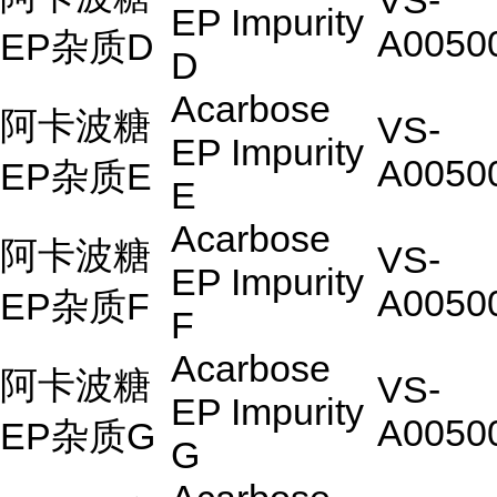
VS-
EP Impurity
A0050
EP杂质D
D
Acarbose
阿卡波糖
VS-
EP Impurity
A0050
EP杂质E
E
Acarbose
阿卡波糖
VS-
EP Impurity
A0050
EP杂质F
F
Acarbose
阿卡波糖
VS-
EP Impurity
A0050
EP杂质G
G