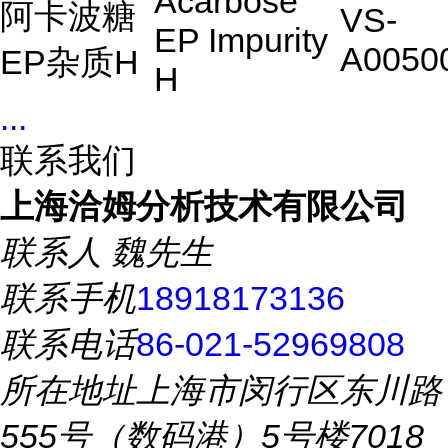
Acarbose
阿卡波糖
VS-
EP Impurity
A0050
EP杂质H
H
...
联系我们
上海洽姆分析技术有限公司
联系人
魏先生
联系手机
18918173136
联系电话
86-021-52969808
所在地址
上海市闵行区东川路
555号（数码港）5号楼7018