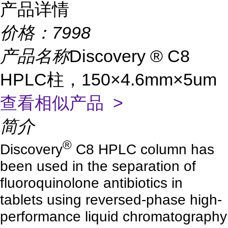
产品详情
价格：
7998
产品名称
Discovery ® C8
HPLC柱，150×4.6mm×5um
查看相似产品 >
简介
®
Discovery
C8 HPLC column has
been used in the separation of
fluoroquinolone antibiotics in
tablets using reversed-phase high-
performance liquid chromatography