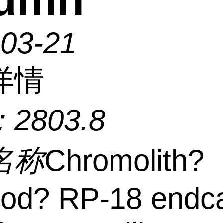
lumn
-03-21
详情
：
2803.8
名称
Chromolith?
od? RP-18 endc