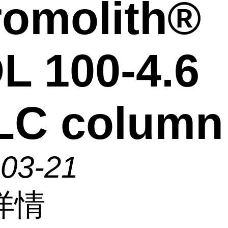
omolith®
L 100-4.6
LC column
-03-21
详情