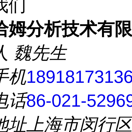
我们
洽姆分析技术有
人
魏先生
手机
1891817313
电话
86-021-5296
地址
上海市闵行