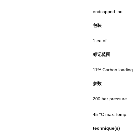
endcapped: no
包装
1 ea of
标记范围
11% Carbon loading
参数
200 bar pressure
45 °C max. temp.
technique(s)