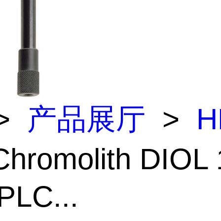
>
产品展厅
>
H
hromolith DIOL 
PLC...