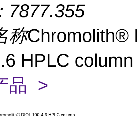
：
7877.355
名称
Chromolith®
4.6 HPLC colum
产品 >
hromolith® DIOL 100-4.6 HPLC column