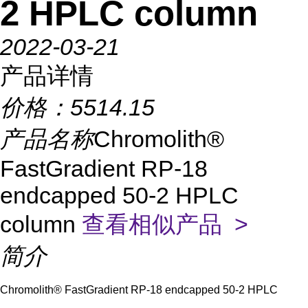
2 HPLC column
2022-03-21
产品详情
价格：
5514.15
产品名称
Chromolith®
FastGradient RP-18
endcapped 50-2 HPLC
column
查看相似产品 >
简介
Chromolith® FastGradient RP-18 endcapped 50-2 HPLC