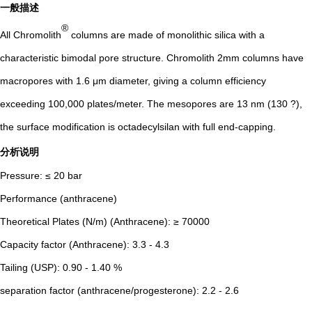
一般描述
®
All Chromolith
columns are made of monolithic silica with a
characteristic bimodal pore structure. Chromolith 2mm columns have
macropores with 1.6 μm diameter, giving a column efficiency
exceeding 100,000 plates/meter. The mesopores are 13 nm (130 ?),
the surface modification is octadecylsilan with full end-capping.
分析说明
Pressure: ≤ 20 bar
Performance (anthracene)
Theoretical Plates (N/m) (Anthracene): ≥ 70000
Capacity factor (Anthracene): 3.3 - 4.3
Tailing (USP): 0.90 - 1.40 %
separation factor (anthracene/progesterone): 2.2 - 2.6