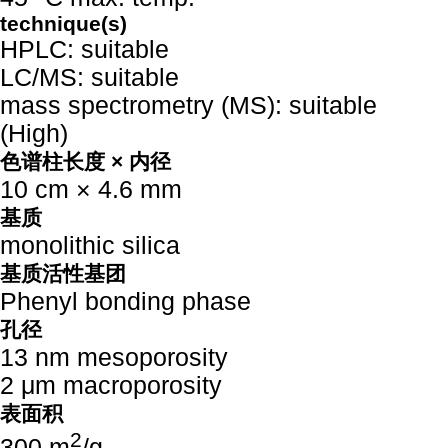
technique(s)
HPLC: suitable
LC/MS: suitable
mass spectrometry (MS): suitable
(High)
色谱柱长度 × 内径
10 cm × 4.6 mm
基质
monolithic silica
基质活性基团
Phenyl bonding phase
孔径
13 nm mesoporosity
2 μm macroporosity
表面积
2
300 m
/g