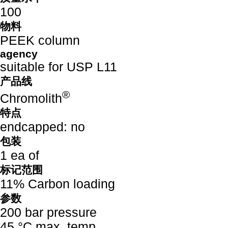
100
物料
PEEK column
agency
suitable for USP L11
产品线
®
Chromolith
特点
endcapped: no
包装
1 ea of
标记范围
11% Carbon loading
参数
200 bar pressure
45 °C max. temp.