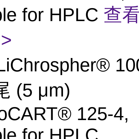
ble for HPLC
查
>
LiChrospher® 10
 (5 μm)
roCART® 125-4,
ble for HPLC