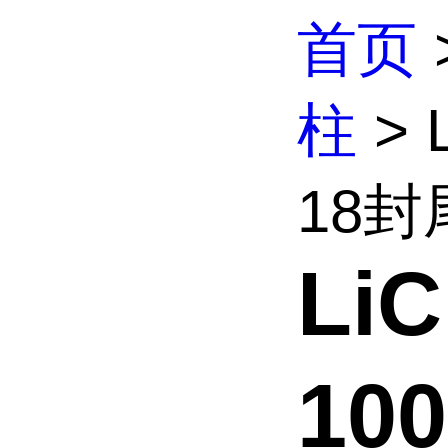
首页
柱
> L
18封尾
LiC
10