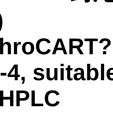
)
ChroCART?
-4, suitabl
 HPLC