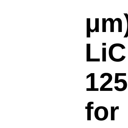
μm
Li
125
for