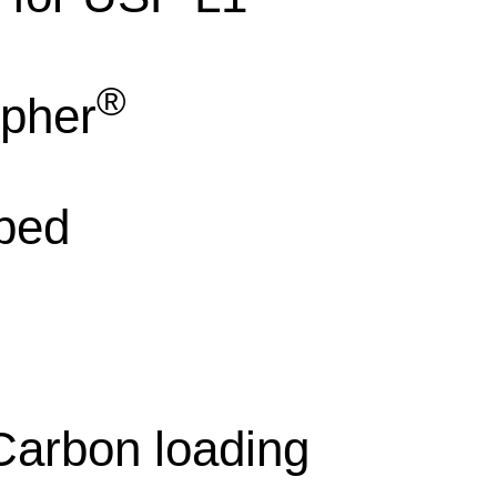
®
spher
ped
围
arbon loading