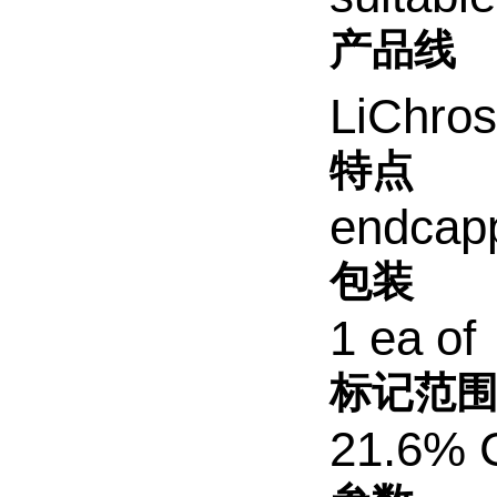
产品线
LiChro
特点
endcap
包装
1 ea of
标记范
21.6% C