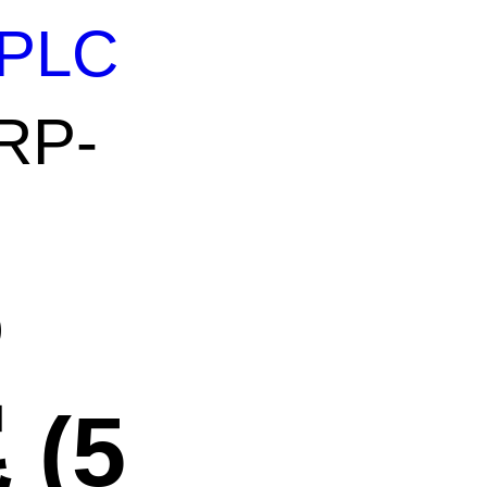
PLC
 RP-
®
 (5