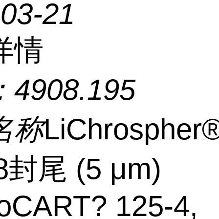
-03-21
详情
：
4908.195
名称
LiChrospher
8封尾 (5 μm)
roCART? 125-4,