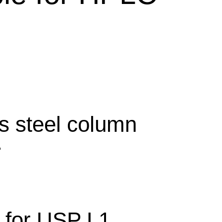
ss steel column
平
e for USP L1