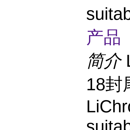
suita
产品 
简介
18封尾
LiCh
suita