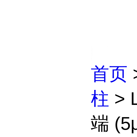
首页
柱
> 
端 (5μ