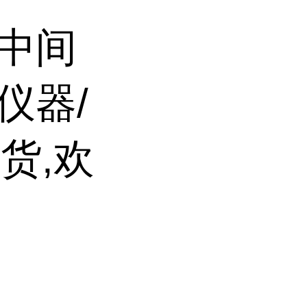
/中间
仪器/
货,欢