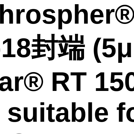
hrospher
-18封端 (5μ
ar® RT 15
, suitable f