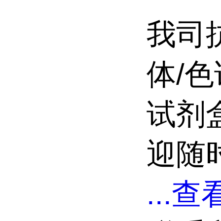
我司
体/色
试剂
迎随
...
查看