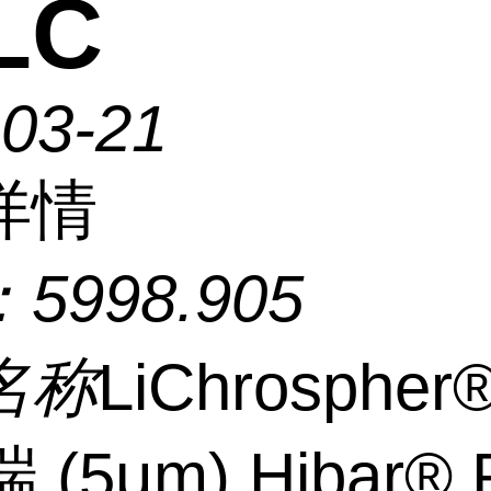
LC
-03-21
详情
：
5998.905
名称
LiChrospher
 (5μm) Hibar® 