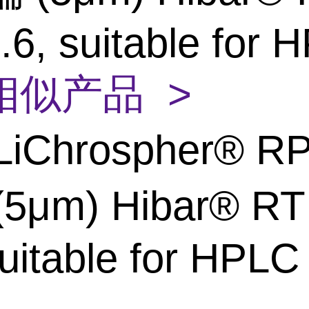
.6, suitable for 
相似产品 >
LiChrospher® RP
5μm) Hibar® RT
suitable for HPLC