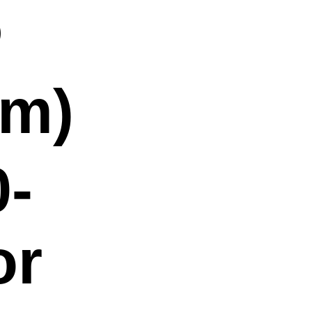
®
m)
0-
or