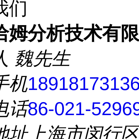
我们
洽姆分析技术有
人
魏先生
手机
1891817313
电话
86-021-5296
地址
上海市闵行