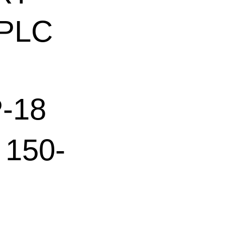
HPLC
-18
 150-