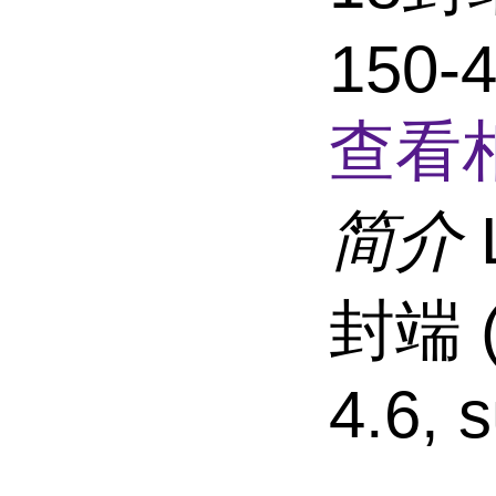
150-4
查看
简介
封端 (
4.6, 