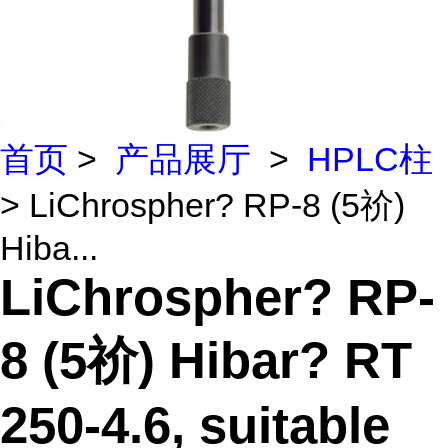
首页
>
产品展厅
>
HPLC柱
> LiChrospher? RP-8 (5祄)
Hiba...
LiChrospher? RP-
8 (5祄) Hibar? RT
250-4.6, suitable