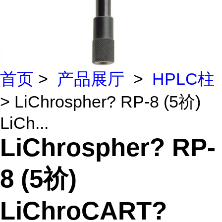
首页
>
产品展厅
>
HPLC柱
> LiChrospher? RP-8 (5祄)
LiCh...
LiChrospher? RP-
8 (5祄)
LiChroCART?