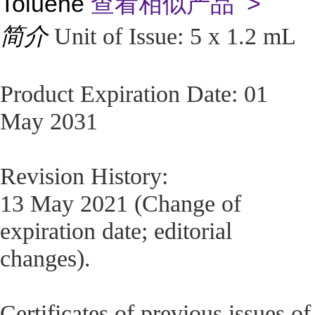
Toluene
查看相似产品 >
简介
Unit of Issue: 5 x 1.2 mL
Product Expiration Date: 01
May 2031
Revision History:
13 May 2021 (Change of
expiration date; editorial
changes).
Certificates of previous issues of