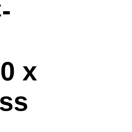
-
0 x
ess