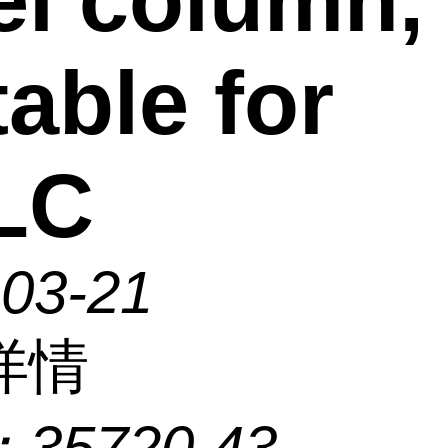
el column,
table for
LC
-03-21
详情
：
35720.43