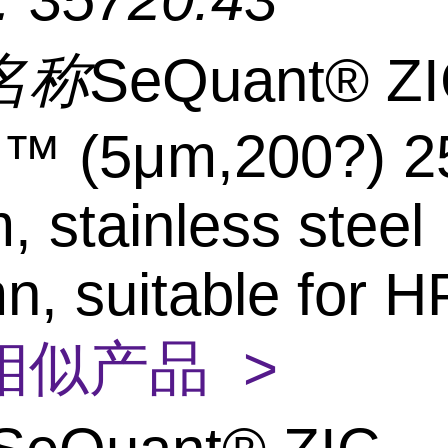
名称
SeQuant® ZI
C™ (5μm,200?) 2
 stainless steel
n, suitable for 
相似产品 >