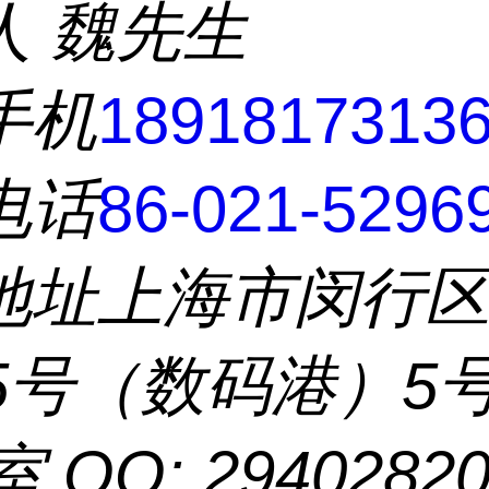
人
魏先生
手机
1891817313
电话
86-021-5296
地址
上海市闵行
55号（数码港）5
室 QQ: 2940282