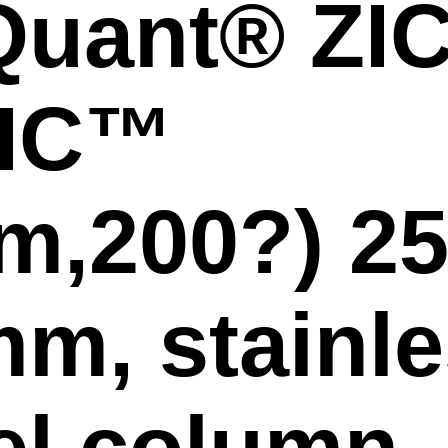
uant® ZIC
LIC™
m,200?) 25
m, stainl