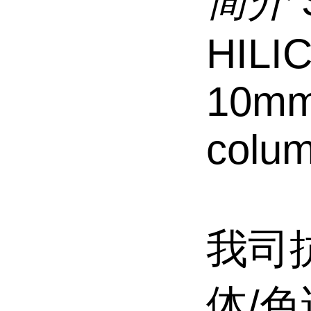
简介
HILI
10mm,
colum
我司
体/色