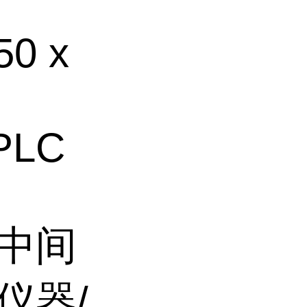
50 x
HPLC
/中间
仪器/