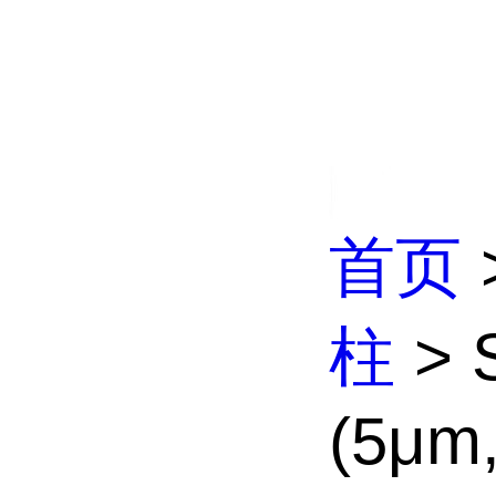
首页
柱
> 
(5μm,