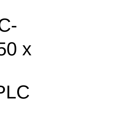
C-
50 x
HPLC