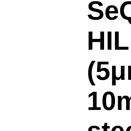
SeQ
HI
(5μ
10m