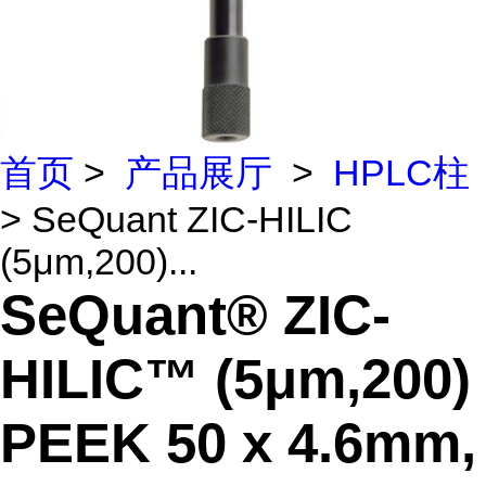
首页
>
产品展厅
>
HPLC柱
> SeQuant ZIC-HILIC
(5μm,200)...
SeQuant® ZIC-
HILIC™ (5μm,200)
PEEK 50 x 4.6mm,