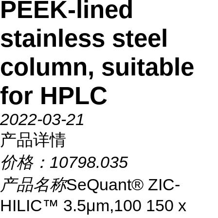
PEEK-lined
stainless steel
column, suitable
for HPLC
2022-03-21
产品详情
价格：
10798.035
产品名称
SeQuant® ZIC-
HILIC™ 3.5μm,100 150 x