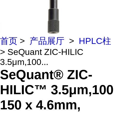
首页
>
产品展厅
>
HPLC柱
> SeQuant ZIC-HILIC
3.5μm,100...
SeQuant® ZIC-
HILIC™ 3.5μm,100
150 x 4.6mm,