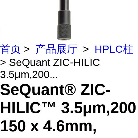
首页
>
产品展厅
>
HPLC柱
> SeQuant ZIC-HILIC
3.5μm,200...
SeQuant® ZIC-
HILIC™ 3.5μm,200
150 x 4.6mm,