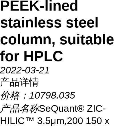
PEEK-lined
stainless steel
column, suitable
for HPLC
2022-03-21
产品详情
价格：
10798.035
产品名称
SeQuant® ZIC-
HILIC™ 3.5μm,200 150 x