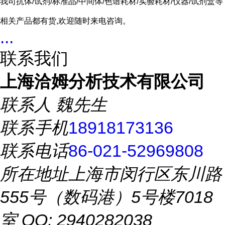
我司抗体/试剂/标准品/中间体/色谱耗材/实验耗材/仪器/试剂盒等
相关产品都有货,欢迎随时来电咨询。
...
联系我们
上海洽姆分析技术有限公司
联系人
魏先生
联系手机
18918173136
联系电话
86-021-52969808
所在地址
上海市闵行区东川路
555号（数码港）5号楼7018
室 QQ: 2940282038