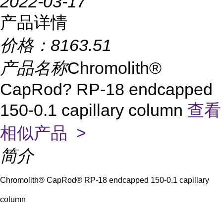
2022-03-17
产品详情
价格：
8163.51
产品名称
Chromolith®
CapRod? RP-18 endcapped
150-0.1 capillary column
查看
相似产品 >
简介
Chromolith® CapRod® RP-18 endcapped 150-0.1 capillary
column