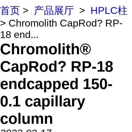
首页
>
产品展厅
>
HPLC柱
> Chromolith CapRod? RP-
18 end...
Chromolith®
CapRod? RP-18
endcapped 150-
0.1 capillary
column