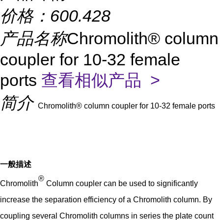
价格：
600.428
产品名称
Chromolith® column
coupler for 10-32 female
ports
查看相似产品 >
简介
Chromolith® column coupler for 10-32 female ports
一般描述
®
Chromolith
Column coupler can be used to significantly
increase the separation efficiency of a Chromolith column. By
coupling several Chromolith columns in series the plate count