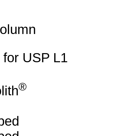
olumn
e for USP L1
®
ith
ped