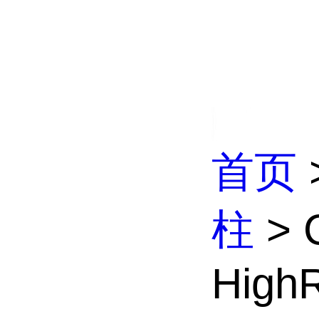
首页
柱
> C
HighR