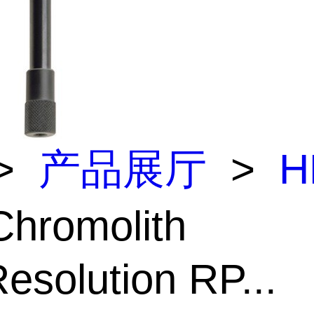
>
产品展厅
>
H
hromolith
esolution RP...