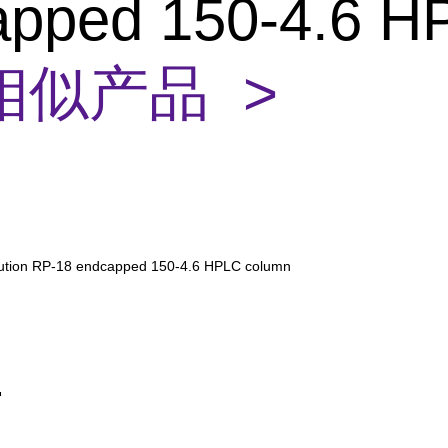
apped 150-4.6 H
相似产品 >
ution RP-18 endcapped 150-4.6 HPLC column
平