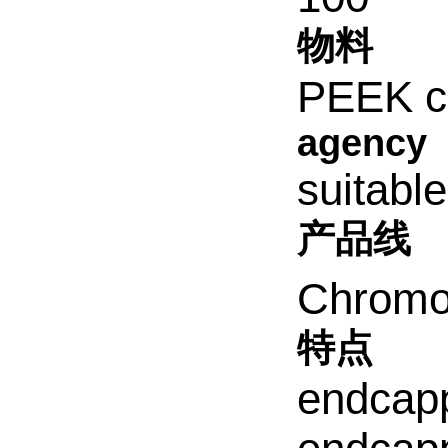
物料
PEEK c
agency
suitabl
产品线
Chromol
特点
endcap