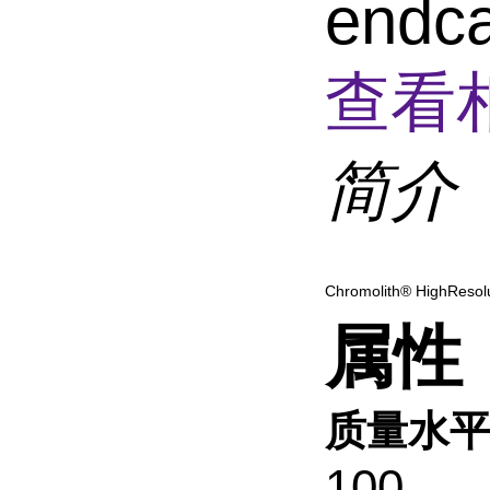
endc
查看
简介
Chromolith® HighResol
属性
质量水
100