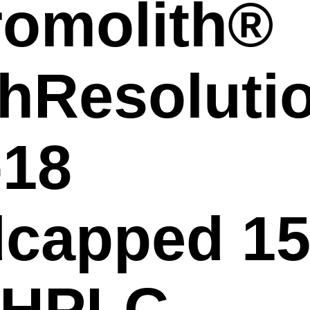
omolith®
hResoluti
-18
capped 15