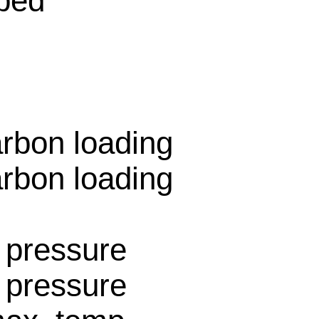
ped
围
rbon loading
rbon loading
 pressure
 pressure