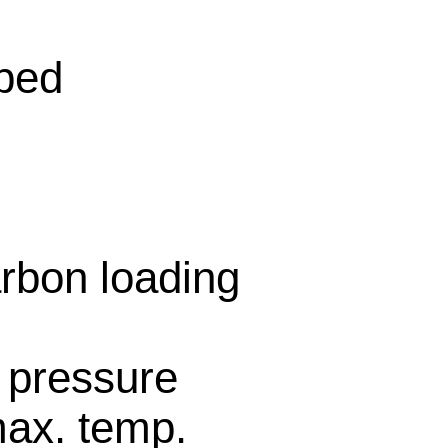
ped
围
rbon loading
 pressure
ax. temp.