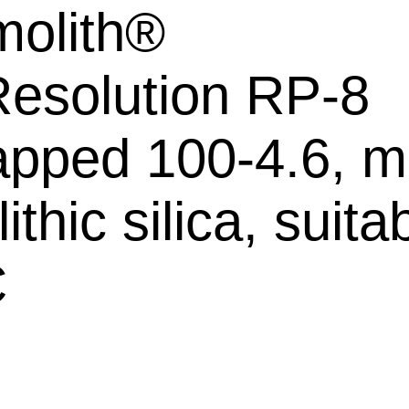
olith®
esolution RP-8
pped 100-4.6, ma
thic silica, suita
C