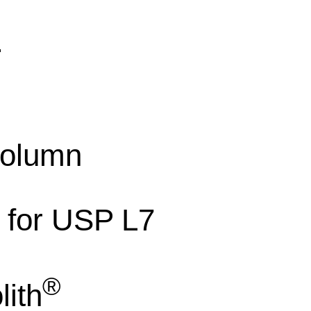
平
olumn
e for USP L7
®
ith