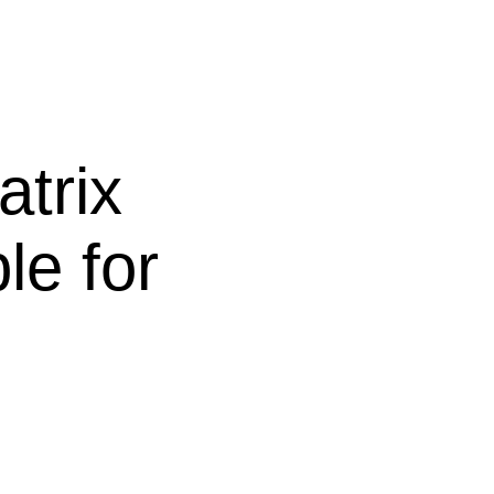
trix
ble for