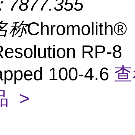
：
7877.355
名称
Chromolith®
esolution RP-8
apped 100-4.6
查
 >