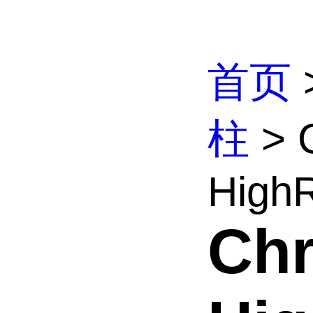
首页
柱
> C
HighR
Chr