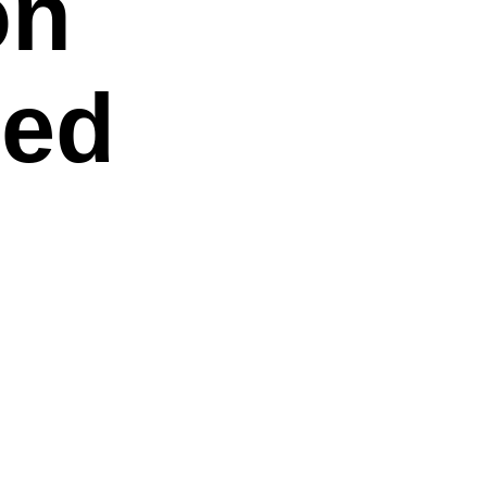
on
ped