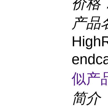
价格
产品
HighR
endc
似产品
简介