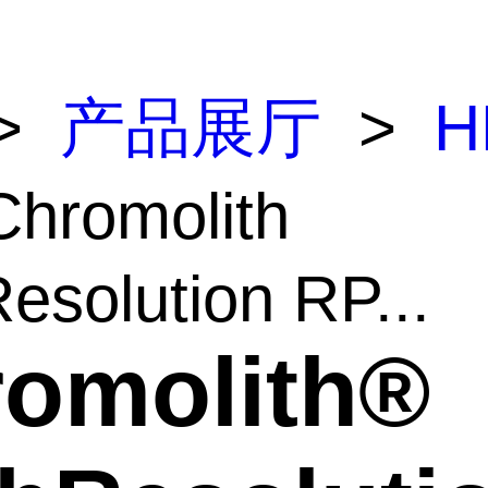
>
产品展厅
>
H
hromolith
esolution RP...
omolith®