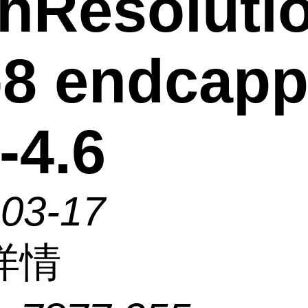
hResoluti
-8 endcap
-4.6
-03-17
详情