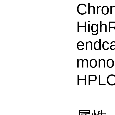
Chrom
HighR
endca
monoli
HPL