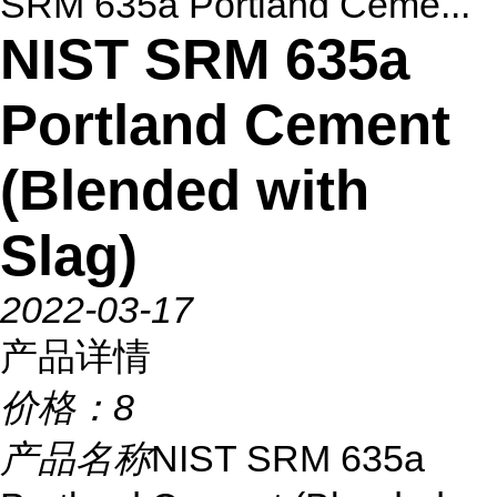
SRM 635a Portland Ceme...
NIST SRM 635a
Portland Cement
(Blended with
Slag)
2022-03-17
产品详情
价格：
8
产品名称
NIST SRM 635a