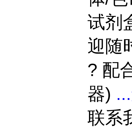
试剂
迎随
? 配合
器)
...
联系