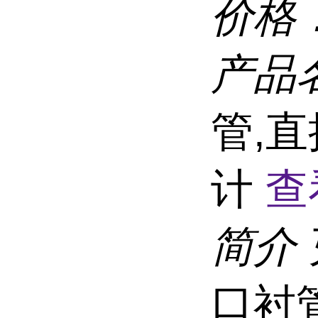
价格
产品
管,直
计
查
简介
口衬