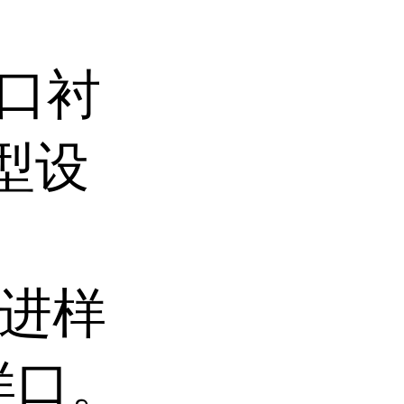
样口衬
直型设
璃进样
样口。