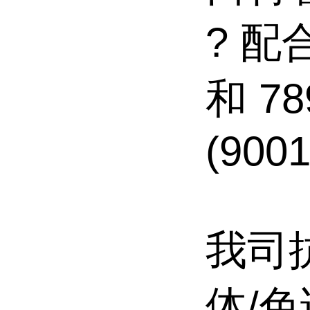
? 配合
和 78
(900
我司
体/色