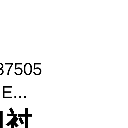
37505
...
口衬