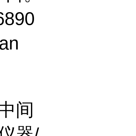
6890
an
/中间
仪器/