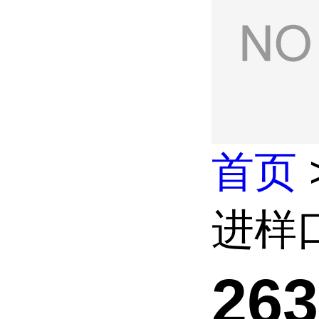
首页
进样口
26