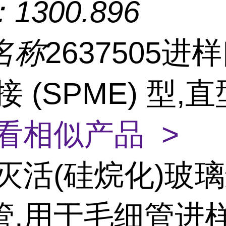
：
1300.896
名称
2637505进
接 (SPME) 型,
看相似产品 >
灭活(硅烷化)玻
管,用于毛细管进