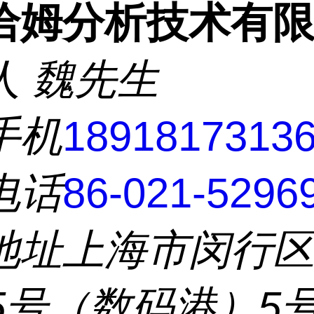
洽姆分析技术有
人
魏先生
手机
1891817313
电话
86-021-5296
地址
上海市闵行
55号（数码港）5