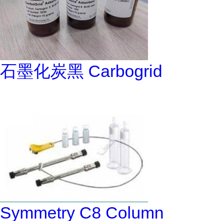
石墨化炭黑 Carbogrid
Symmetry C8 Column