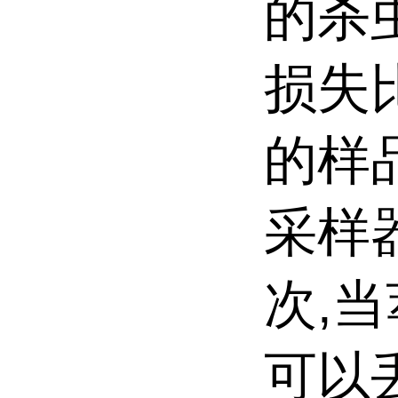
的杀
损失
的样
采样器
次,
可以