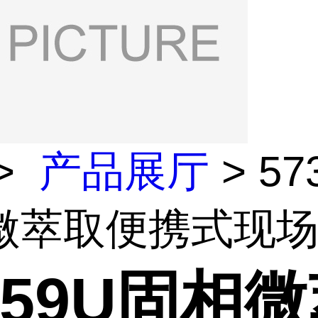
>
产品展厅
> 57
微萃取便携式现场采
359U固相