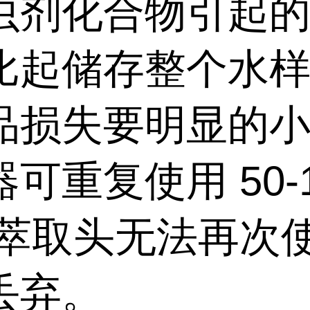
虫剂化合物引起
比起储存整个水
品损失要明显的
可重复使用 50-1
当萃取头无法再次
丢弃。