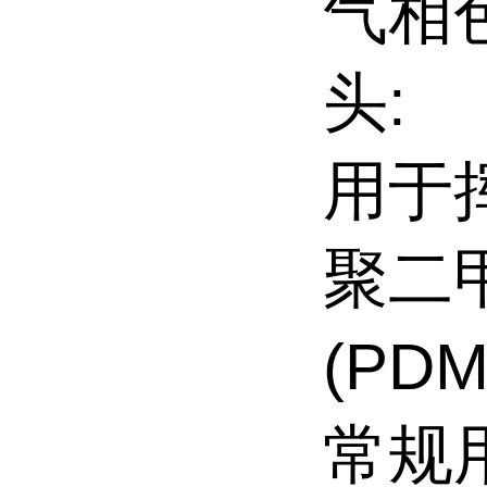
气相
头:
用于
聚二
(PDM
常规用