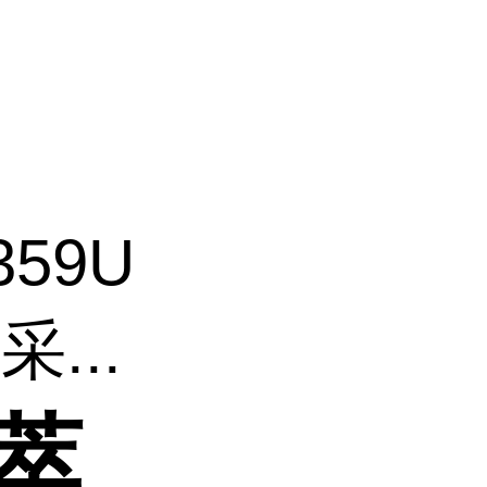
359U
...
微萃