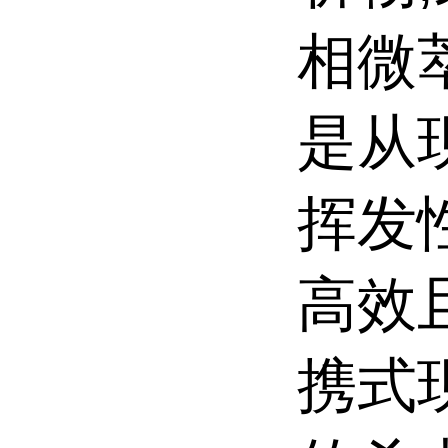
相微
是从
挥发
高效
携式