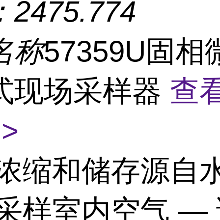
：
2475.774
名称
57359U固
式现场采样器
查
>
浓缩和储存源自
;采样室内空气 —