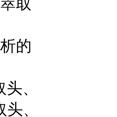
种萃取
分析的
萃取头、
取头、