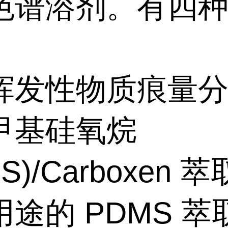
色谱溶剂。有四
挥发性物质痕量
甲基硅氧烷
S)/Carboxen 
途的 PDMS 萃