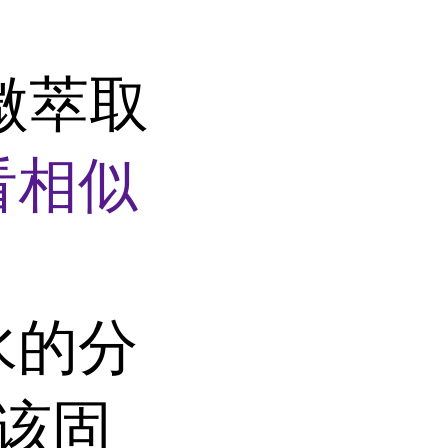
相微萃取
看相似
水的分
 该固