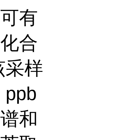
也可有
机化合
该采样
ppb
色谱和