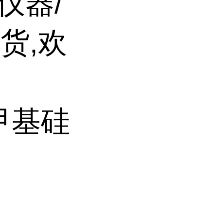
仪器/
货,欢
二甲基硅
>