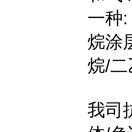
一种:
烷涂层
烷/
我司