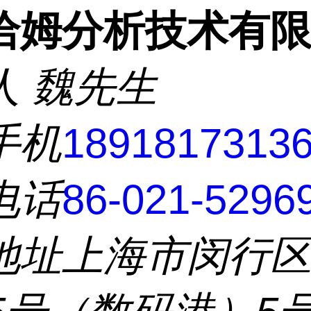
洽姆分析技术有
人
魏先生
手机
1891817313
电话
86-021-5296
地址
上海市闵行