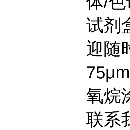
体/色
试剂
迎随
75μ
氧烷
联系