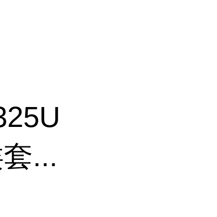
325U
...