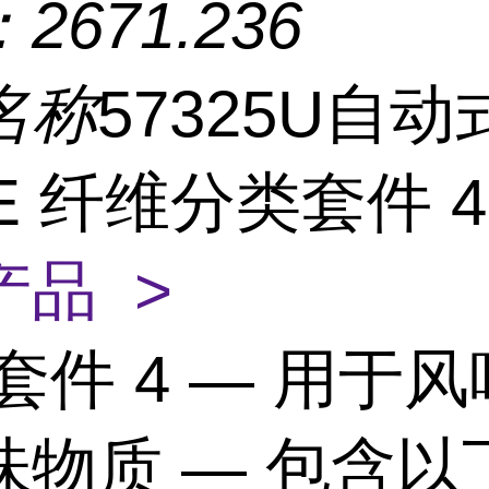
：
2671.236
名称
57325U自动
E 纤维分类套件 
产品 >
套件 4 — 用于
味物质 — 包含以