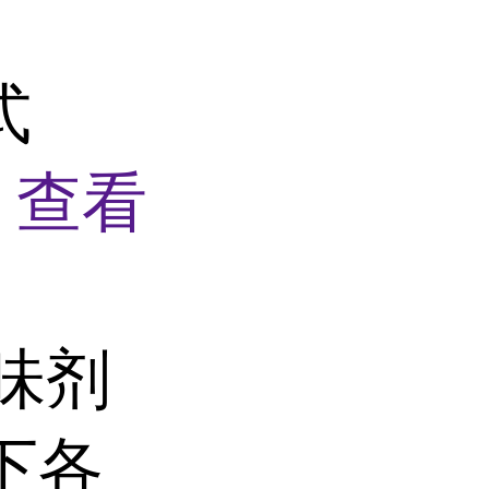
式
4
查看
风味剂
下各