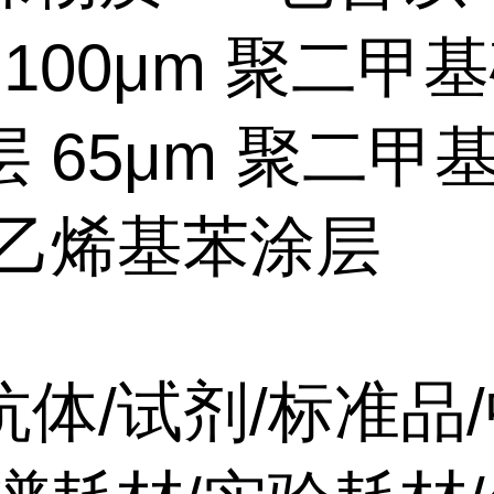
 100μm 聚二甲
 65μm 聚二甲
二乙烯基苯涂层
抗体/试剂/标准品