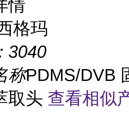
详情
西格玛
：
3040
名称
PDMS/DVB
萃取头
查看相似产