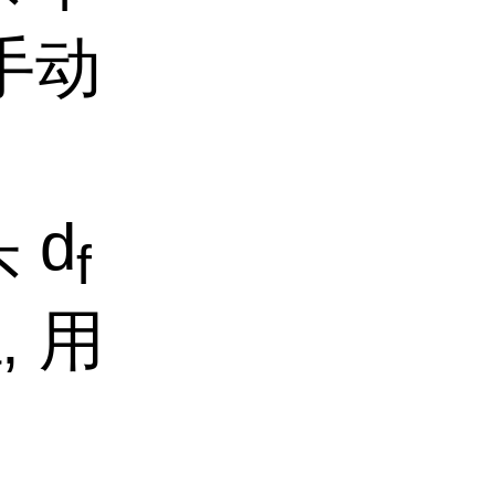
于手动
 d
f
a, 用