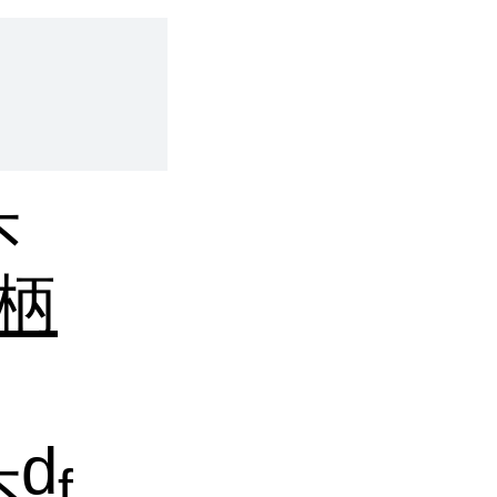
头
柄
d
f