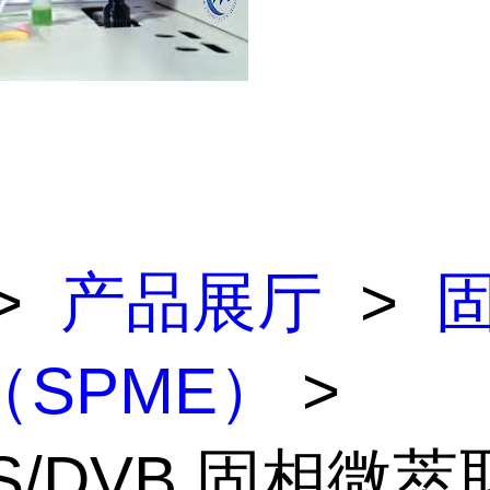
>
产品展厅
>
（SPME）
>
S/DVB 固相微