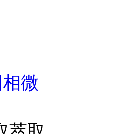
固相微
萃取萃取