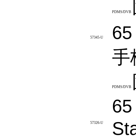
PDMS/DVB
65
57345-U
手柄
PDMS/DVB
65
St
57326-U