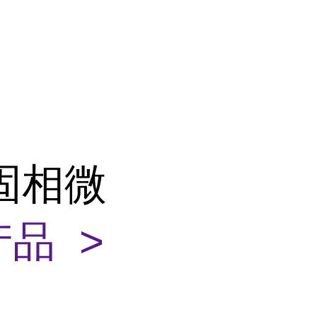
 固相微
品 >