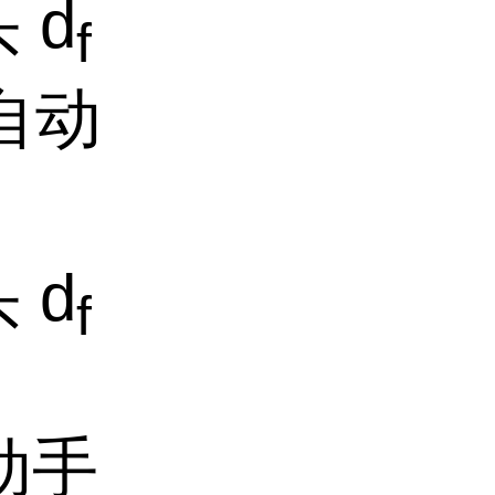
 d
f
于自动
 d
f
手动手