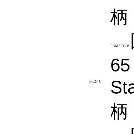
柄
PDMS/DVB
65
St
57327-U
柄