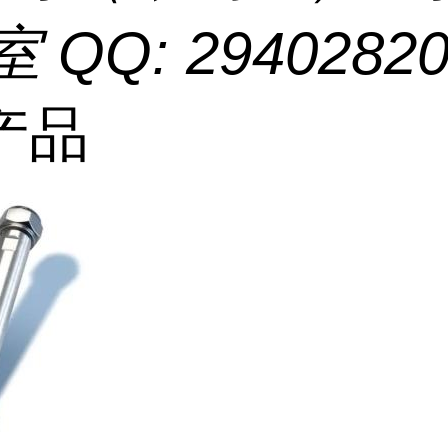
室 QQ: 2940282
产品