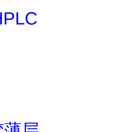
 HPLC
硅胶薄层