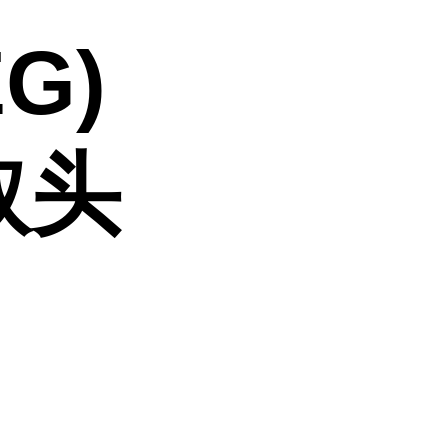
EG)
取头