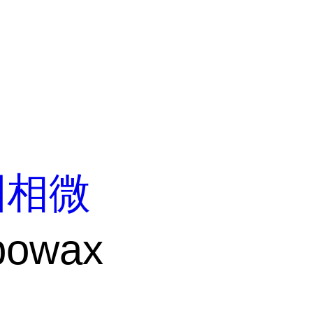
固相微
bowax