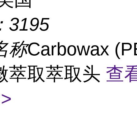
：
3195
名称
Carbowax (P
微萃取萃取头
查
>