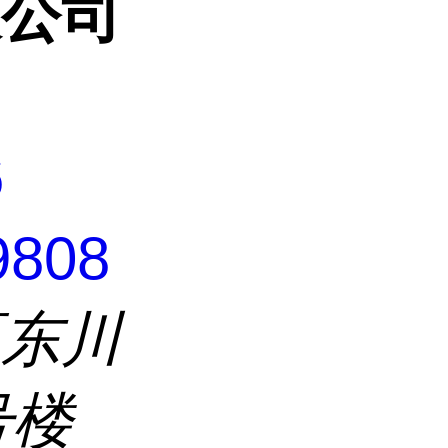
限公司
6
9808
区东川
号楼