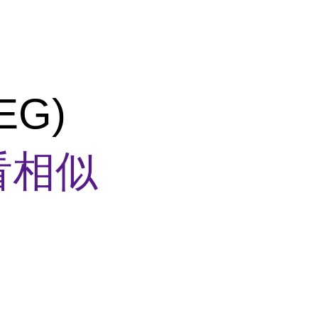
EG)
看相似