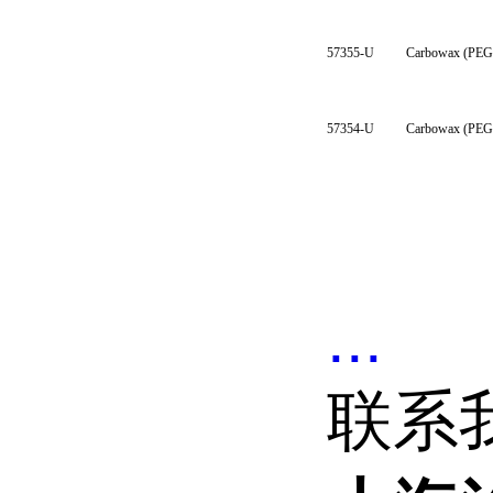
57355-U
Carbowax (PE
57354-U
Carbowax (PE
...
联系