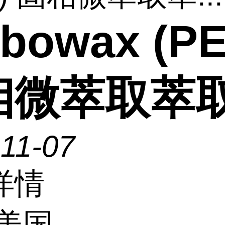
rbowax (P
相微萃取萃
11-07
详情
美国