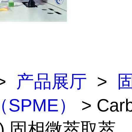
>
产品展厅
>
（SPME）
> Car
G) 固相微萃取萃...