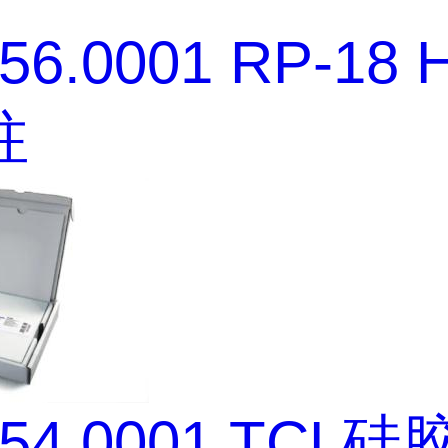
456.0001 RP-18
柱
554.0001 TCL