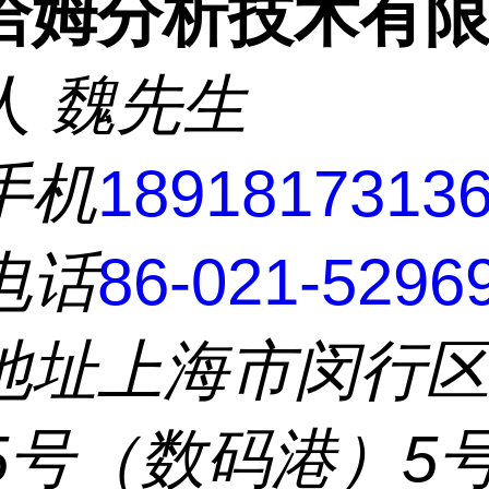
洽姆分析技术有
人
魏先生
手机
1891817313
电话
86-021-5296
地址
上海市闵行
55号（数码港）5