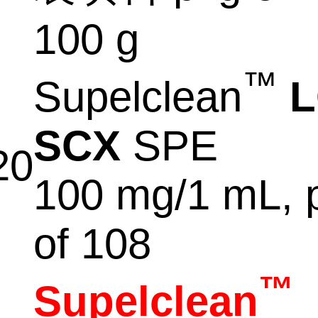
100 g
™
Supelclean
L
SCX
SPE
20
100 mg/1 mL, 
of 108
™
Supelclean