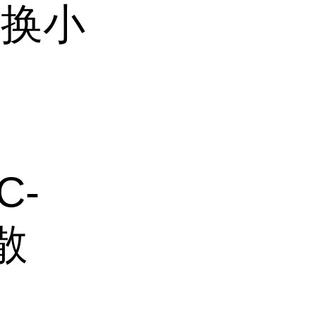
交换小
C-
散