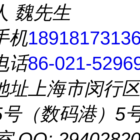
人
魏先生
手机
1891817313
电话
86-021-5296
地址
上海市闵行
55号（数码港）5
室 QQ: 2940282