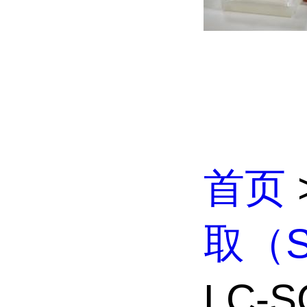
首页
取（S
LC-