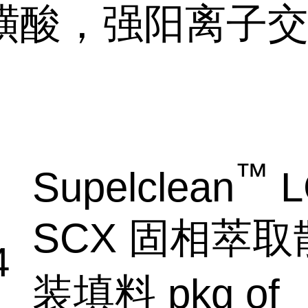
磺酸，强阳离子
™
Supelclean
L
SCX 固相萃取
4
装填料 pkg of