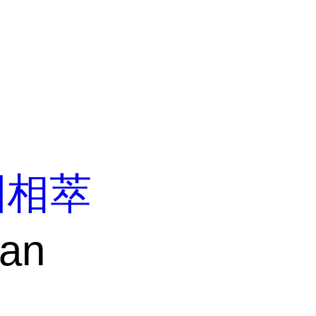
固相萃
ean