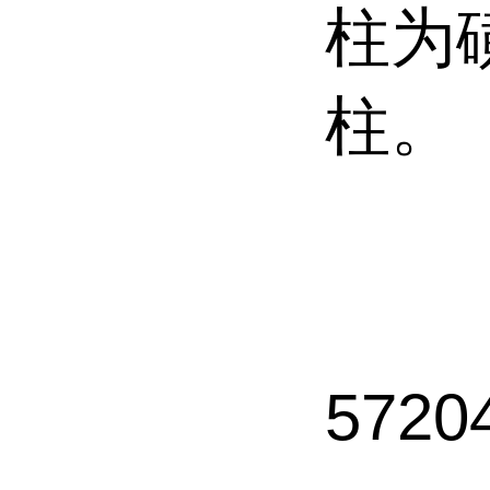
柱为
柱。
5720