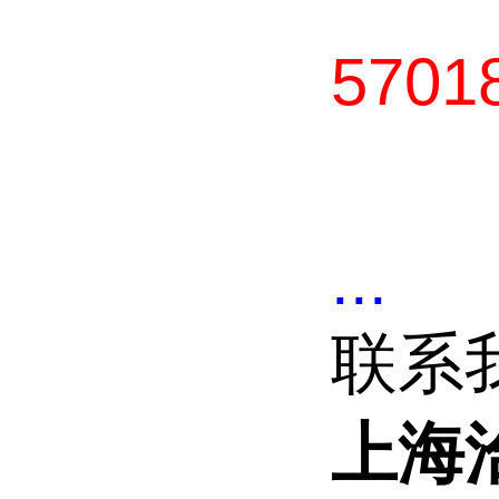
5701
...
联系
上海